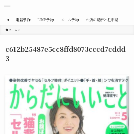
電話予約
LINE予約
メール予約
お店の場所と駐車場
ホーム
c612b25487e5cc8ffd8073cccd7cddd
3