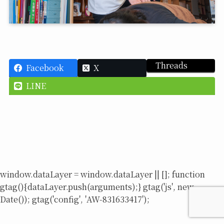
Threads
Facebook
X
LINE
window.dataLayer = window.dataLayer || []; function
gtag(){dataLayer.push(arguments);} gtag('js', new
Date()); gtag('config', 'AW-831633417');